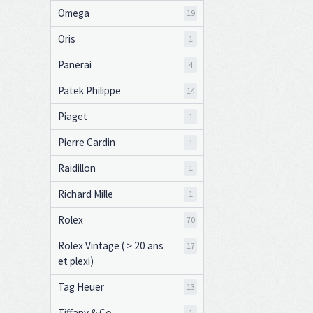
Omega
19
Oris
1
Panerai
4
Patek Philippe
14
Piaget
1
Pierre Cardin
1
Raidillon
1
Richard Mille
1
Rolex
70
Rolex Vintage ( > 20 ans
17
et plexi)
Tag Heuer
13
Tiffany & Co
1