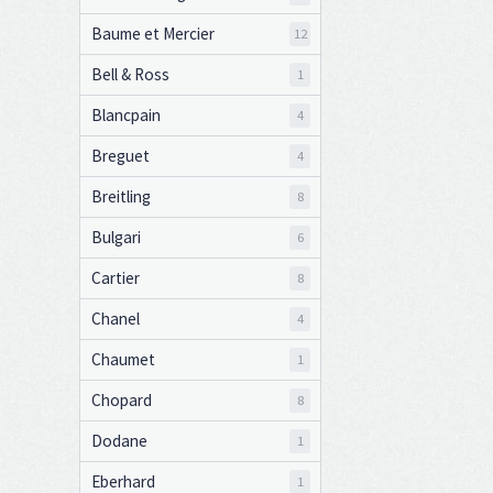
Baume et Mercier
12
Bell & Ross
1
Blancpain
4
Breguet
4
Breitling
8
Bulgari
6
Cartier
8
Chanel
4
Chaumet
1
Chopard
8
Dodane
1
Eberhard
1