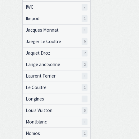
IWC
7
Ikepod
1
Jacques Monnat
1
Jaeger Le Coultre
9
Jaquet Droz
2
Lange and Sohne
2
Laurent Ferrier
1
Le Coultre
1
Longines
3
Louis Vuitton
5
Montblanc
1
Nomos
1