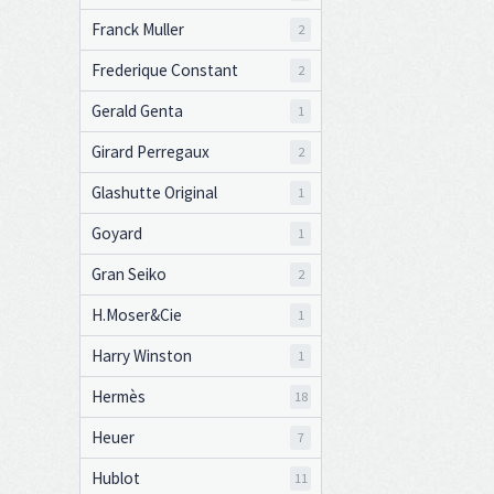
Franck Muller
2
Frederique Constant
2
Gerald Genta
1
Girard Perregaux
2
Glashutte Original
1
Goyard
1
Gran Seiko
2
H.Moser&Cie
1
Harry Winston
1
Hermès
18
Heuer
7
Hublot
11