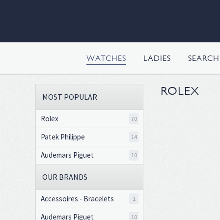
WATCHES
LADIES
SEARC
ROLEX
MOST POPULAR
Rolex
70
Patek Philippe
14
Audemars Piguet
10
OUR BRANDS
Accessoires - Bracelets
1
Audemars Piguet
10