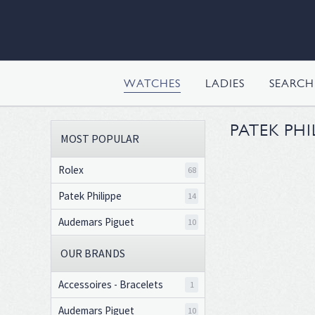
WATCHES
LADIES
SEARC
PATEK PHI
MOST POPULAR
Rolex
68
Patek Philippe
14
Audemars Piguet
10
OUR BRANDS
Accessoires - Bracelets
1
Audemars Piguet
10