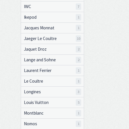
IWC
7
Ikepod
1
Jacques Monnat
1
Jaeger Le Coultre
10
Jaquet Droz
2
Lange and Sohne
2
Laurent Ferrier
1
Le Coultre
1
Longines
3
Louis Vuitton
5
Montblanc
1
Nomos
1