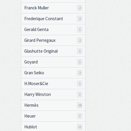
Franck Muller
2
Frederique Constant
2
Gerald Genta
1
Girard Perregaux
2
Glashutte Original
1
Goyard
1
Gran Seiko
2
H.Moser&Cie
1
Harry Winston
1
Hermès
18
Heuer
7
Hublot
11