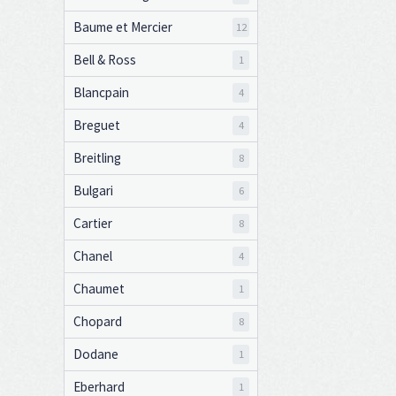
Baume et Mercier
12
Bell & Ross
1
Blancpain
4
Breguet
4
Breitling
8
Bulgari
6
Cartier
8
Chanel
4
Chaumet
1
Chopard
8
Dodane
1
Eberhard
1