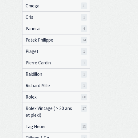
Omega
21
Oris
1
Panerai
4
Patek Philippe
14
Piaget
1
Pierre Cardin
1
Raidillon
1
Richard Mille
1
Rolex
68
Rolex Vintage ( > 20 ans
17
et plexi)
Tag Heuer
13
Tiffany & Co
1