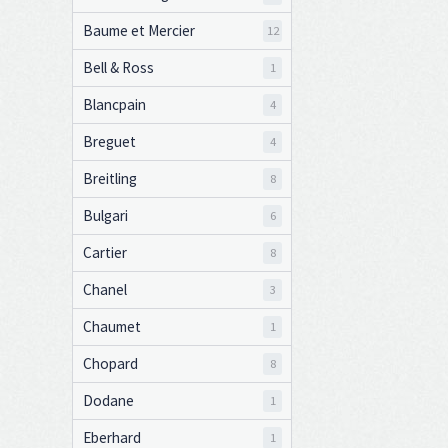
Baume et Mercier
12
Bell & Ross
1
Blancpain
4
Breguet
4
Breitling
8
Bulgari
6
Cartier
8
Chanel
3
Chaumet
1
Chopard
8
Dodane
1
Eberhard
1