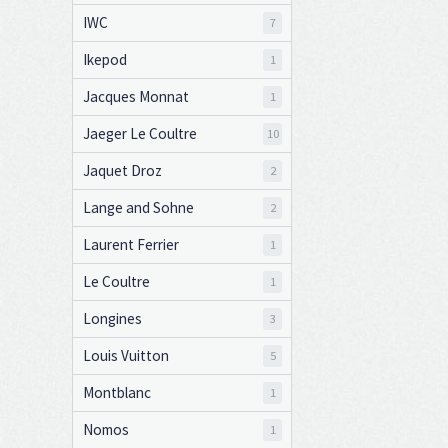
IWC
7
Ikepod
1
Jacques Monnat
1
Jaeger Le Coultre
10
Jaquet Droz
2
Lange and Sohne
2
Laurent Ferrier
1
Le Coultre
1
Longines
3
Louis Vuitton
5
Montblanc
1
Nomos
1