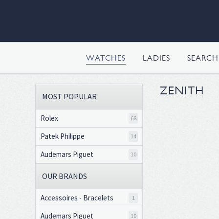
WATCHES
LADIES
SEARC
ZENITH
MOST POPULAR
Rolex
68
Patek Philippe
14
Audemars Piguet
10
OUR BRANDS
Accessoires - Bracelets
1
Audemars Piguet
10