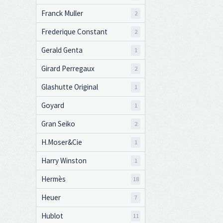
Franck Muller
2
Frederique Constant
2
Gerald Genta
1
Girard Perregaux
2
Glashutte Original
1
Goyard
1
Gran Seiko
2
H.Moser&Cie
1
Harry Winston
1
Hermès
18
Heuer
7
Hublot
11