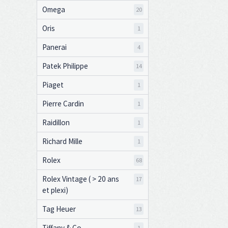
Omega
20
Oris
1
Panerai
4
Patek Philippe
14
Piaget
1
Pierre Cardin
1
Raidillon
1
Richard Mille
1
Rolex
68
Rolex Vintage ( > 20 ans
17
et plexi)
Tag Heuer
13
Tiffany & Co
1