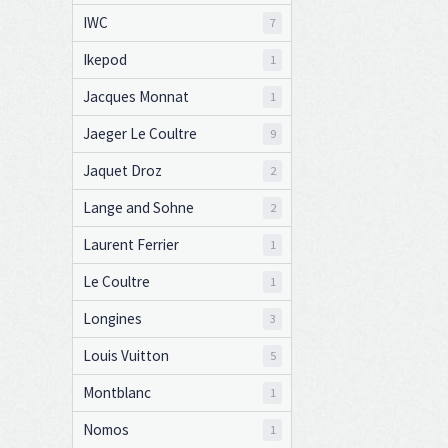
IWC
7
Ikepod
1
Jacques Monnat
1
Jaeger Le Coultre
9
Jaquet Droz
2
Lange and Sohne
2
Laurent Ferrier
1
Le Coultre
1
Longines
3
Louis Vuitton
5
Montblanc
1
Nomos
1