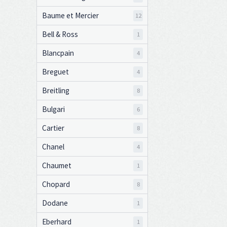
Baume et Mercier
12
Bell & Ross
1
Blancpain
4
Breguet
4
Breitling
8
Bulgari
6
Cartier
8
Chanel
4
Chaumet
1
Chopard
8
Dodane
1
Eberhard
1