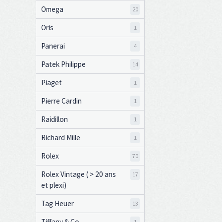
Omega
20
Oris
1
Panerai
4
Patek Philippe
14
Piaget
1
Pierre Cardin
1
Raidillon
1
Richard Mille
1
Rolex
70
Rolex Vintage ( > 20 ans
17
et plexi)
Tag Heuer
13
Tiffany & Co
1