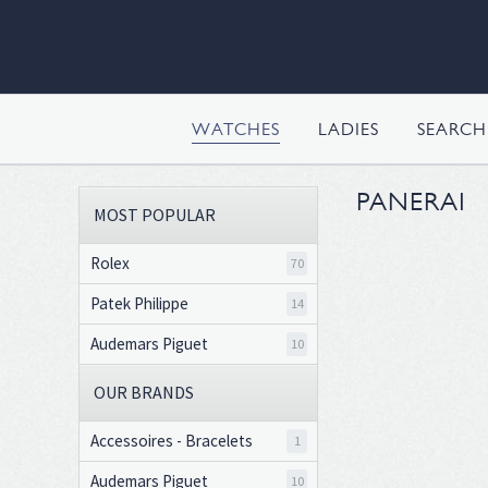
WATCHES
LADIES
SEARC
PANERAI
MOST POPULAR
Rolex
70
Patek Philippe
14
Audemars Piguet
10
OUR BRANDS
Accessoires - Bracelets
1
Audemars Piguet
10