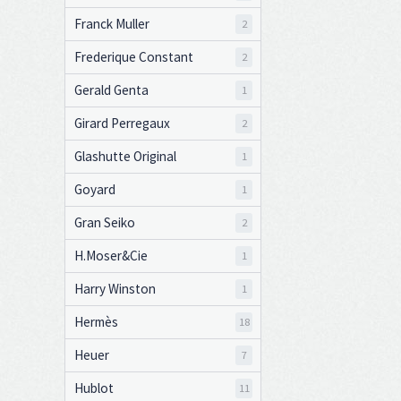
Franck Muller
2
Frederique Constant
2
Gerald Genta
1
Girard Perregaux
2
Glashutte Original
1
Goyard
1
Gran Seiko
2
H.Moser&Cie
1
Harry Winston
1
Hermès
18
Heuer
7
Hublot
11