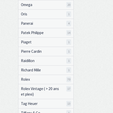
Omega
20
Oris
1
Panerai
4
Patek Philippe
14
Piaget
1
Pierre Cardin
1
Raidillon
1
Richard Mille
1
Rolex
70
Rolex Vintage ( > 20 ans
17
et plexi)
Tag Heuer
13
Tiffany & Co
1