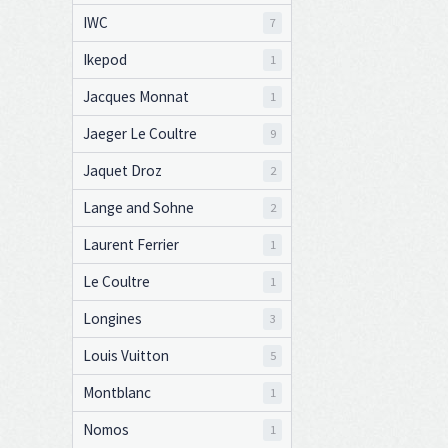
IWC
7
Ikepod
1
Jacques Monnat
1
Jaeger Le Coultre
9
Jaquet Droz
2
Lange and Sohne
2
Laurent Ferrier
1
Le Coultre
1
Longines
3
Louis Vuitton
5
Montblanc
1
Nomos
1