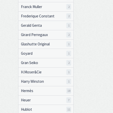
Franck Muller
2
Frederique Constant
2
Gerald Genta
1
Girard Perregaux
2
Glashutte Original
1
Goyard
1
Gran Seiko
2
H.Moser&Cie
1
Harry Winston
1
Hermès
18
Heuer
7
Hublot
11