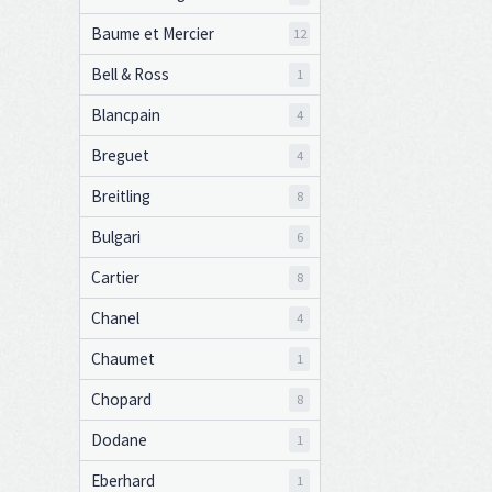
Baume et Mercier
12
Bell & Ross
1
Blancpain
4
Breguet
4
Breitling
8
Bulgari
6
Cartier
8
Chanel
4
Chaumet
1
Chopard
8
Dodane
1
Eberhard
1