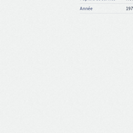
Année
197