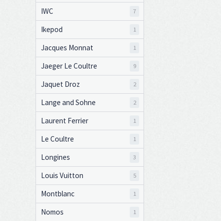
IWC
7
Ikepod
1
Jacques Monnat
1
Jaeger Le Coultre
9
Jaquet Droz
2
Lange and Sohne
2
Laurent Ferrier
1
Le Coultre
1
Longines
3
Louis Vuitton
5
Montblanc
1
Nomos
1