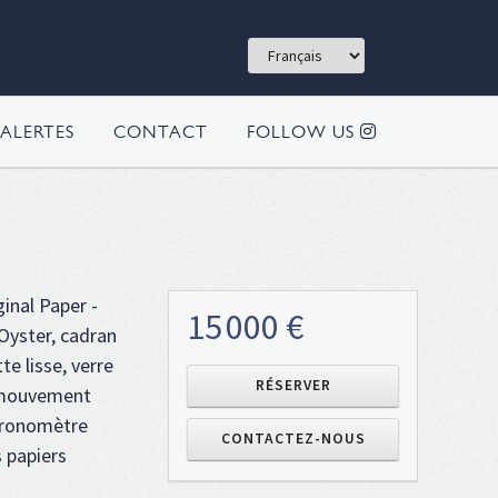
ALERTES
CONTACT
FOLLOW US
ginal Paper -
15 000 €
 Oyster, cadran
te lisse, verre
RÉSERVER
, mouvement
hronomètre
CONTACTEZ-NOUS
s papiers