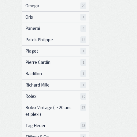
Omega
20
Oris
1
Panerai
4
Patek Philippe
14
Piaget
1
Pierre Cardin
1
Raidillon
1
Richard Mille
1
Rolex
70
Rolex Vintage ( > 20 ans
17
et plexi)
Tag Heuer
13
Tiffany & Co
1