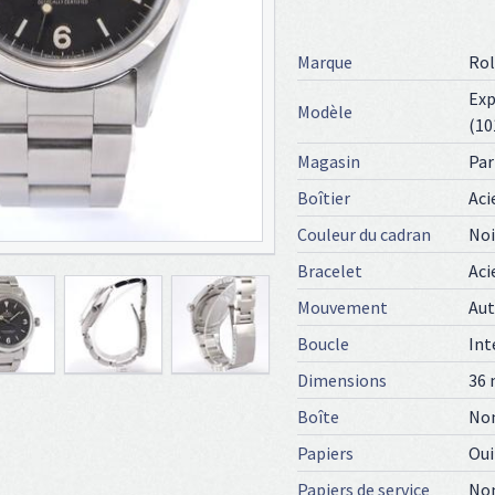
Marque
Rol
Exp
Modèle
(10
Magasin
Par
Boîtier
Aci
Couleur du cadran
Noi
Bracelet
Aci
Mouvement
Au
Boucle
Int
Dimensions
36
Boîte
No
Papiers
Oui
Papiers de service
No