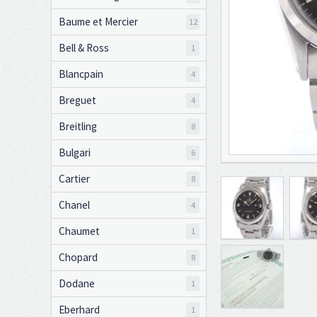
Baume et Mercier
12
Bell & Ross
1
Blancpain
4
Breguet
4
Breitling
8
Bulgari
6
Cartier
8
Chanel
4
Chaumet
1
Chopard
8
Dodane
1
Eberhard
1