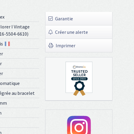
ex
Garantie
lorer I Vintage
Créer une alerte
16-5504-6610)
is
Imprimer
er
r
er
tomatique
égrée au bracelet
 mm
n
n