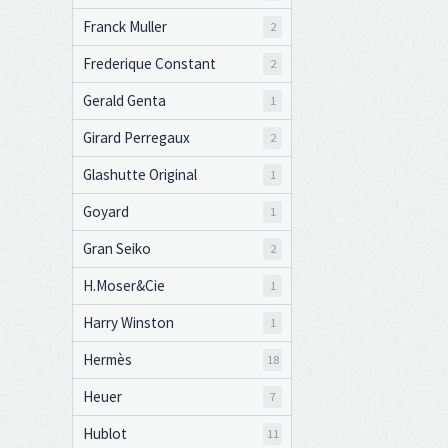
Franck Muller
2
Frederique Constant
2
Gerald Genta
1
Girard Perregaux
2
Glashutte Original
1
Goyard
1
Gran Seiko
2
H.Moser&Cie
1
Harry Winston
1
Hermès
18
Heuer
7
Hublot
11